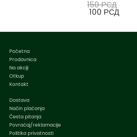
150
РСД
100
РСД
Početna
Prodavnica
Na akciji
Otkup
Kontakt
Dostava
Način plaćanja
Česta pitanja
Povraćaj/reklamacije
Politika privatnosti