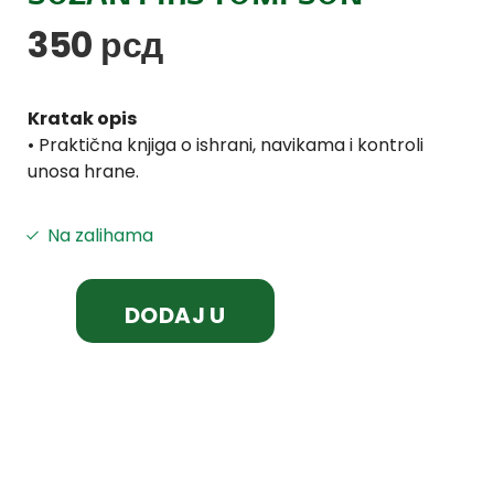
350
рсд
Kratak opis
• Praktična knjiga o ishrani, navikama i kontroli
unosa hrane.
Na zalihama
DODAJ U
KORPU