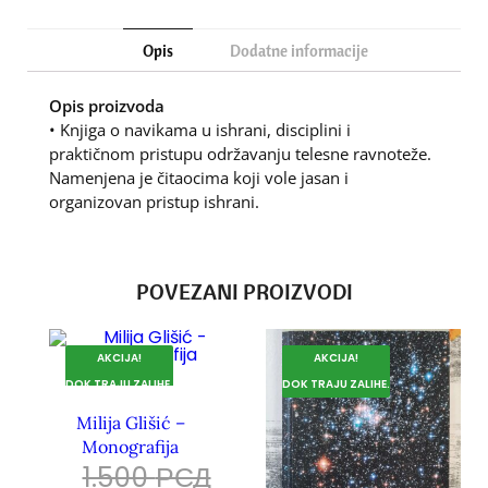
Opis
Dodatne informacije
Opis proizvoda
• Knjiga o navikama u ishrani, disciplini i
praktičnom pristupu održavanju telesne ravnoteže.
Namenjena je čitaocima koji vole jasan i
organizovan pristup ishrani.
POVEZANI PROIZVODI
AKCIJA!
AKCIJA!
DOK TRAJU ZALIHE.
DOK TRAJU ZALIHE.
Milija Glišić –
Monografija
1.500
РСД