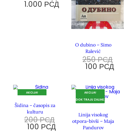
1.000
РСД
O dubino – Simo
Ralević
250
РСД
100
РСД
AKCIJA!
AKCIJA!
DOK TRAJU ZALIHE.
DOK TRAJU ZALIHE.
Šidina – časopis za
kulturu
Linija visokog
200
РСД
otpora-bivši – Maja
100
РСД
Pandurov