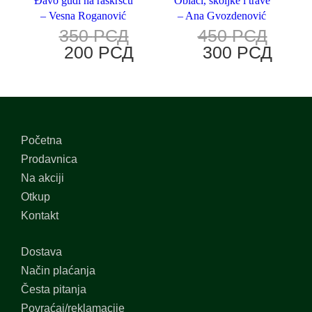
Đavo gudi na raskršću
Oblaci, školjke i trave
– Vesna Roganović
– Ana Gvozdenović
350
РСД
450
РСД
200
РСД
300
РСД
Početna
Prodavnica
Na akciji
Otkup
Kontakt
Dostava
Način plaćanja
Česta pitanja
Povraćaj/reklamacije