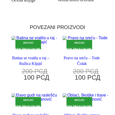
Ocena knjige
Veoma dobro očuvana
POVEZANI PROIZVODI
AKCIJA!
AKCIJA!
DOK TRAJU ZALIHE.
DOK TRAJU ZALIHE.
Batina se vratila u raj –
Pravo na sreću – Tode
Ružica Kljajić
Čolak
200
РСД
200
РСД
100
РСД
100
РСД
AKCIJA!
AKCIJA!
DOK TRAJU ZALIHE.
DOK TRAJU ZALIHE.