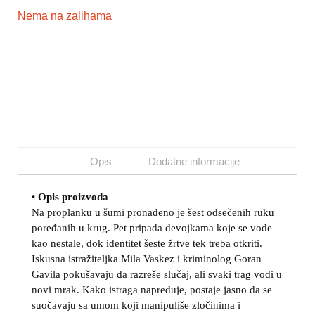
Nema na zalihama
Opis
Dodatne informacije
•
Opis proizvoda
Na proplanku u šumi pronađeno je šest odsečenih ruku
poređanih u krug. Pet pripada devojkama koje se vode
kao nestale, dok identitet šeste žrtve tek treba otkriti.
Iskusna istražiteljka Mila Vaskez i kriminolog Goran
Gavila pokušavaju da razreše slučaj, ali svaki trag vodi u
novi mrak. Kako istraga napreduje, postaje jasno da se
suočavaju sa umom koji manipuliše zločinima i