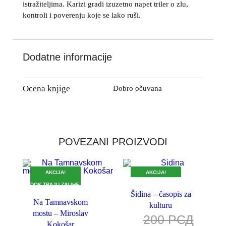
istražiteljima. Karizi gradi izuzetno napet triler o zlu,
kontroli i poverenju koje se lako ruši.
Dodatne informacije
Ocena knjige
Dobro očuvana
POVEZANI PROIZVODI
AKCIJA!
AKCIJA!
DOK TRAJU ZALIHE.
DOK TRAJU ZALIHE.
Šidina – časopis za
Na Tamnavskom
kulturu
mostu – Miroslav
200
РСД
Kokošar