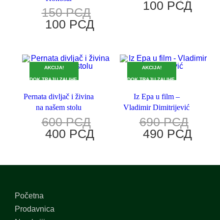
100
РСД
150
РСД
100
РСД
AKCIJA!
AKCIJA!
DOK TRAJU ZALIHE.
DOK TRAJU ZALIHE.
Pernata divljač i živina
Iz Epa u film –
na našem stolu
Vladimir Dimitrijević
600
РСД
690
РСД
400
РСД
490
РСД
Početna
Prodavnica