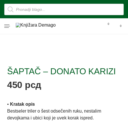
0
0
ŠAPTAČ – DONATO KARIZI
450
рсд
•
Kratak opis
Bestseler triler o šest odsečenih ruku, nestalim
devojkama i ubici koji je uvek korak ispred.