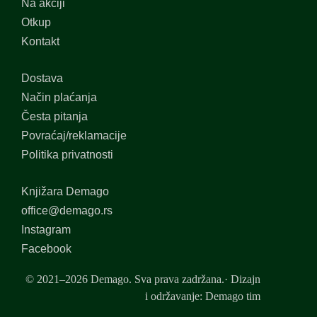
Na akciji
Otkup
Kontakt
Dostava
Način plaćanja
Česta pitanja
Povraćaj/reklamacije
Politika privatnosti
Knjižara Demago
office@demago.rs
Instagram
Facebook
© 2021–2026 Demago. Sva prava zadržana.· Dizajn
i održavanje: Demago tim