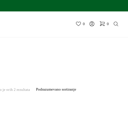
0
0
 je svih 2 rezultata