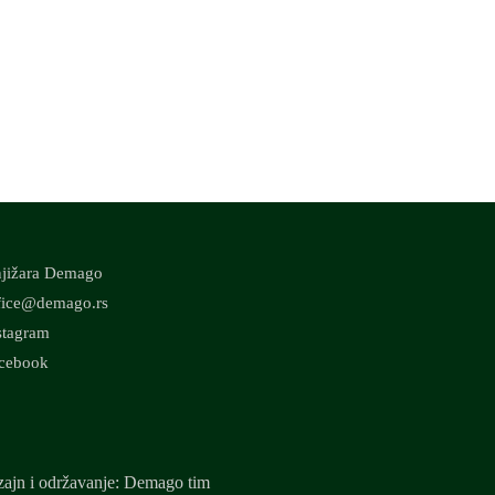
jižara Demago
fice@demago.rs
stagram
cebook
ajn i održavanje: Demago tim