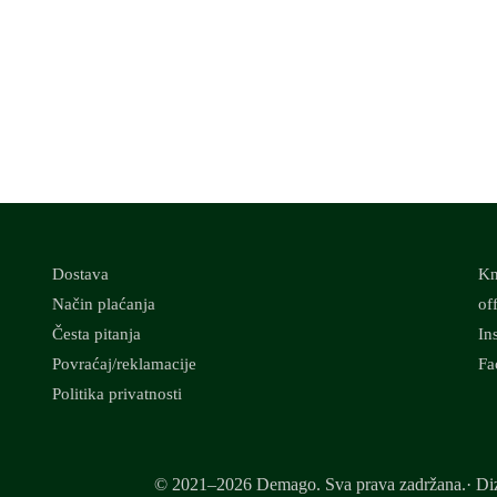
Dostava
Kn
Način plaćanja
of
Česta pitanja
In
Povraćaj/reklamacije
Fa
Politika privatnosti
© 2021–2026 Demago. Sva prava zadržana.· Diz