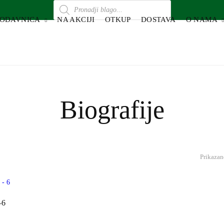
RODAVNICA
NA AKCIJI
OTKUP
DOSTAVA
O NAMA
Biografije
Prikazano
–6