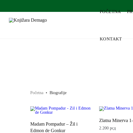
POČETNA
P
KONTAKT
Početna
•
Biografije
Zlatna Minerva 1
Madam Pompadur – Žil i
2.200
рсд
Edmon de Gonkur