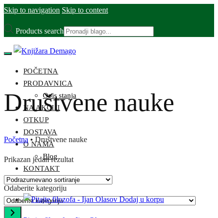
Skip to navigation
Skip to content
Products search
POČETNA
PRODAVNICA
Društvene nauke
Opis stanja
NA AKCIJI
OTKUP
DOSTAVA
Početna
•
Društvene nauke
O NAMA
Blog
Prikazan jedan rezultat
KONTAKT
Odaberite kategoriju
Dodaj u korpu