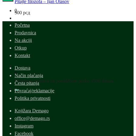
Pitajte filozofa – Ijan Olasov
0
500
рсд
Početna
Prodavnica
Na akciji
Otkup
Kontakt
Dostava
0
Način plaćanja
Besplatna dostava za porudžbine preko 3500 dinara
Česta pitanja
Povraćaj/reklamacije
Politika privatnosti
Knjižara Demago
office@demago.rs
Instagram
Facebook