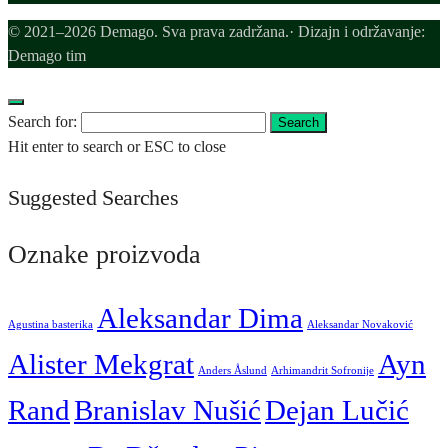
© 2021–2026 Demago. Sva prava zadržana.· Dizajn i održavanje:
Demago tim
Search for:
Search
Hit enter to search or ESC to close
Suggested Searches
Oznake proizvoda
Aleksandar Dima
Agustina basterika
Aleksandar Novaković
Alister Mekgrat
Ayn
Anders Åslund
Arhimandrit Sofronije
Rand
Branislav Nušić
Dejan Lučić