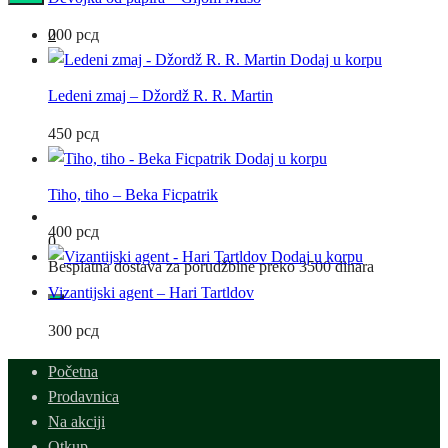
0
200
рсд
Dodaj u korpu
Ledeni zmaj – Džordž R. R. Martin
450
рсд
Dodaj u korpu
Tiho, tiho – Beka Ficpatrik
400
рсд
0
Dodaj u korpu
Besplatna dostava za porudžbine preko 3500 dinara
Vizantijski agent – Hari Tartldov
300
рсд
Početna
Prodavnica
Na akciji
Otkup