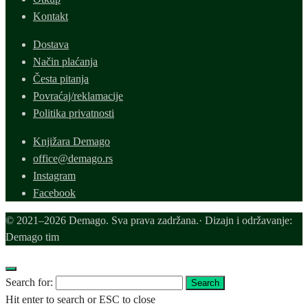
Kontakt
Dostava
Način plaćanja
Česta pitanja
Povraćaj/reklamacije
Politika privatnosti
Knjižara Demago
office@demago.rs
Instagram
Facebook
© 2021–2026 Demago. Sva prava zadržana.· Dizajn i održavanje:
Demago tim
Search for:
Search
Hit enter to search or ESC to close