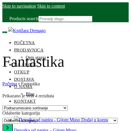
Skip to navigation
Skip to content
Products search
POČETNA
PRODAVNICA
Fantastika
Opis stanja
NA AKCIJI
OTKUP
DOSTAVA
Početna
•
Fantastika
O NAMA
Blog
Prikazano je svih 4 rezultata
KONTAKT
Odaberite kategoriju
Dodaj u korpu
Devojka od papira – Gijom Muso