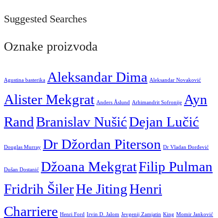
Suggested Searches
Oznake proizvoda
Aleksandar Dima
Agustina basterika
Aleksandar Novaković
Alister Mekgrat
Ayn
Anders Åslund
Arhimandrit Sofronije
Rand
Branislav Nušić
Dejan Lučić
Dr Džordan Piterson
Douglas Murray
Dr Vladan Đorđević
Džoana Mekgrat
Filip Pulman
Dušan Dostanić
Fridrih Šiler
He Jiting
Henri
Charriere
Henri Ford
Irvin D. Jalom
Jevgenij Zamjatin
King
Momir Janković